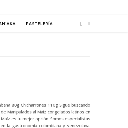
AN’AKA
PASTELERÍA
ábana 80g Chicharrones 110g Sigue buscando
e Manipulados al Maíz congelados latinos en
l Maíz es tu mejor opción. Somos especialistas
os en la gastronomía colombiana y venezolana.