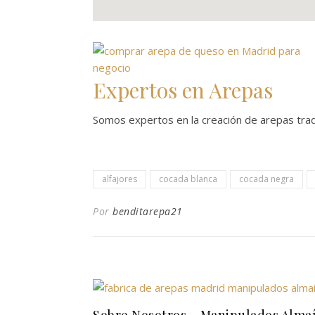
Expertos en Arepas
Somos expertos en la creación de arepas trad
alfajores
cocada blanca
cocada negra
Por
benditarepa21