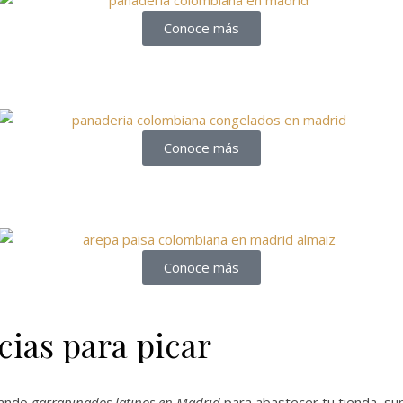
Conoce más
Conoce más
Conoce más
cias para picar
cando
garrapiñados latinos en Madrid
para abastecer tu tienda, su