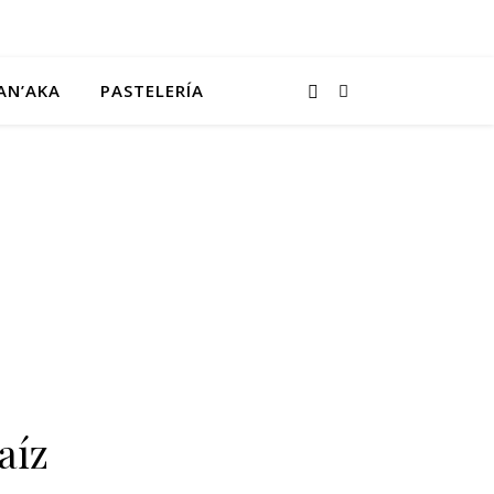
AN’AKA
PASTELERÍA
aíz