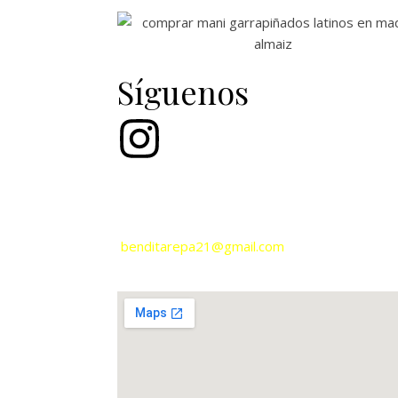
Síguenos
Laguna Del Marquesado núm. 43, Nave 43J -M
+34 618 36 77 49
benditarepa21@gmail.com