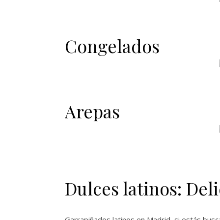
Congelados
Arepas
Dulces latinos: Deli
Garrapiñados latinos en Madrid, si estás bus